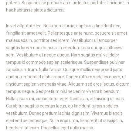
potenti. Suspendisse pretium arcu ac lectus porttitor tincidunt. In
hac habitasse platea dictumst.
In vel vulputate leo. Nulla purus urna, dapibus a tincidunt nec,
fringilla sit amet velit. Pellentesque ante nunc, posuere sit amet
malesuada in, porttitor sed lorem. Vestibulum ullamcorper
sagittis lorem non rhoncus. In interdum urna dui, quis ultricies
sem. Vestibulum at neque augue. Nam sagittis nisl vel dolor
tempus id commodo sapien scelerisque. Suspendisse pulvinar
faucibus rutrum. Nulla facilisi. Quisque mollis neque sed justo
auctor a imperdiet nibh ornare. Donec rutrum sodales quam, ut
tincidunt sapien venenatis vitae. Aliquam sed eros lectus, dictum
tempus neque. Sed pretium nisl nec enim viverra bibendum.
Nulla ipsum mi, consectetur eget facilisis in, adipiscing ut risus.
Curabitur sagittis egestas lacus, eu tincidunt turpis sodales
vestibulum. Donec pretium lacinia dignissim. Vivamus blandit
eleifend pellentesque. Nulla eros urna, hendrerit ut suscipit in,
hendrerit at enim. Phasellus eget nulla massa.