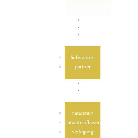
Home
Über Uns
Leistungen
lieferanten
partner
Galerie
Infos
naturstein
natursteinfliesen
verlegung