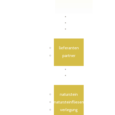
Home
Über Uns
Leistungen
lieferanten
partner
Galerie
Infos
naturstein
natursteinfliesen
verlegung