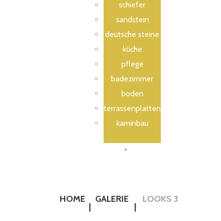
schiefer
sandstein
deutsche steine
küche
pflege
badezimmer
boden
terrassenplatten
kaminbau
Kontakt
HOME
GALERIE
LOOKS 3