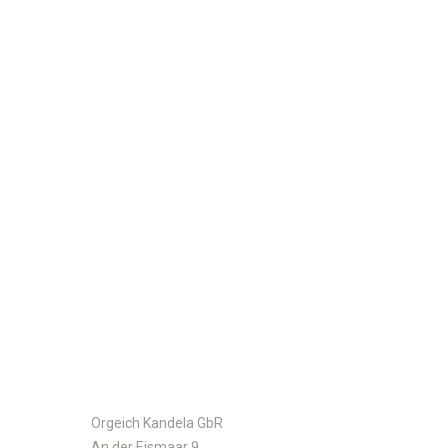
Orgeich Kandela GbR
An der Eismaar 9